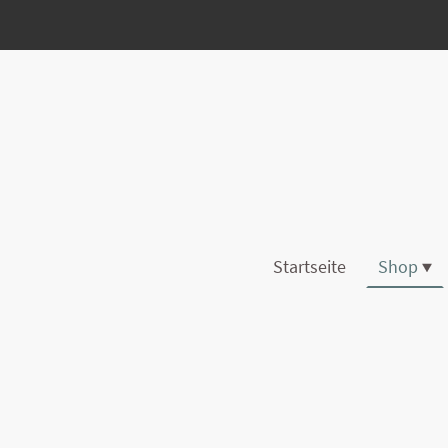
Startseite
Shop