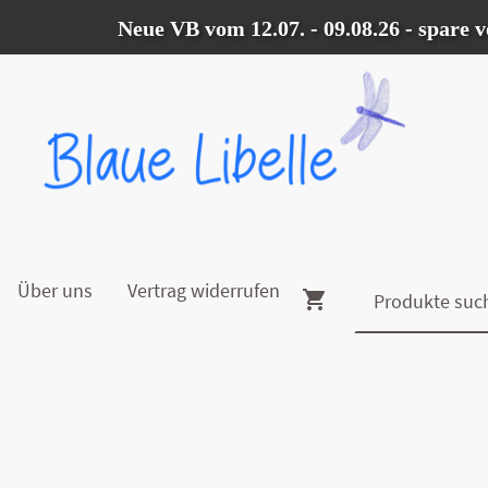
Neue VB vom 12.07. - 09.08.26 - spare vom 
Über uns
Vertrag widerrufen